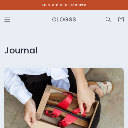
Direkt
20 % auf alle Produkte
zum
Inhalt
CLOGSS
Warenko
Journal