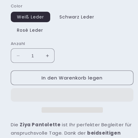
Color
Weiß Leder
Schwarz Leder
Rosé Leder
Anzahl
Verringere
Erhöhe
die
die
Menge
Menge
In den Warenkorb legen
für
für
Ziya
Ziya
Die
Ziya Pantolette
ist Ihr perfekter Begleiter für
anspruchsvolle Tage. Dank der
beidseitigen