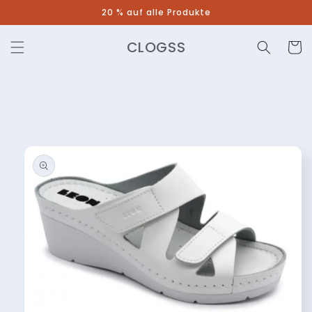
Direkt
20 % auf alle Produkte
zum
Inhalt
CLOGSS
Warenko
duktinformationen
ingen